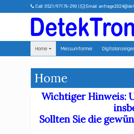
Skip
Call:
0521/97176-290
|
Email:
anfrage2024@det
to
content
Home
Messumformer
Digitalanzeige
Home
Wichtiger Hinweis: 
insb
Sollten Sie die gewün