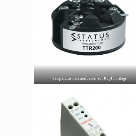
Temperaturmessumformer zur Kopfmontage