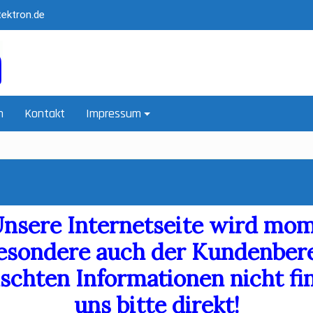
ektron.de
n
Kontakt
Impressum
Unsere Internetseite wird mom
esondere auch der Kundenbere
schten Informationen nicht fi
uns bitte direkt!