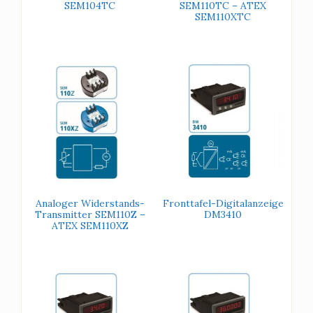
SEM104TC
SEM110TC – ATEX
SEM110XTC
Analoger Widerstands-
Fronttafel-Digitalanzeige
Transmitter SEM110Z –
DM3410
ATEX SEM110XZ