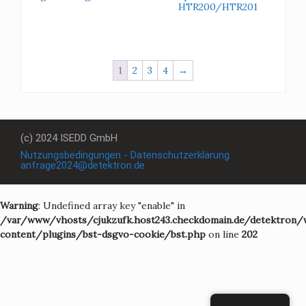
HTR200/HTR201
1
2
3
4
→
(c) 2024 ISEDD GmbH
Nutzungsbedingungen - Datenschutzerklärung
anfrage2024@detektron.de
Warning
: Undefined array key "enable" in
/var/www/vhosts/cjukzufk.host243.checkdomain.de/detektron/
content/plugins/bst-dsgvo-cookie/bst.php
on line
202