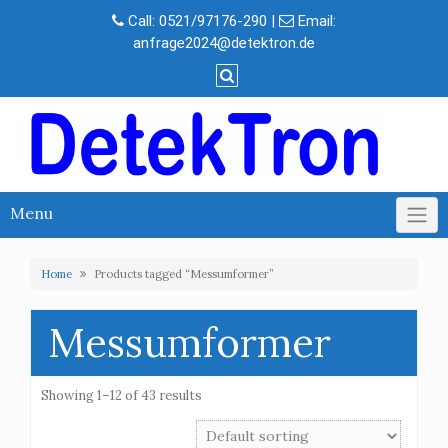
Skip
Call:
0521/97176-290
|
Email:
to
anfrage2024@detektron.de
content
Menu
Home
Products tagged “Messumformer”
Messumformer
Showing 1–12 of 43 results