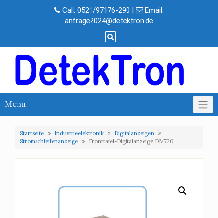
Skip
Call:
0521/97176-290
|
Email:
to
anfrage2024@detektron.de
content
Menu
Startseite
Industrieelektronik
Digitalanzeigen
Stromschleifenanzeige
Fronttafel-Digitalanzeige DM720