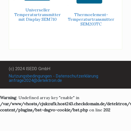
Universeller
Temperaturtransmitter
Thermoelement-
mit Display SEM710
Temperaturtransmitter
SEM203TC
(c) 2024 ISEDD GmbH
Nutzungsbedingungen - Datenschutzerklärung
anfrage2024@detektron.de
Warning
: Undefined array key "enable" in
/var/www/vhosts/cjukzufk.host243.checkdomain.de/detektron/
content/plugins/bst-dsgvo-cookie/bst.php
on line
202