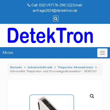
Skip
Call:
0521/97176-290
|
Email:
to
anfrage2024@detektron.de
content
Menu
Startseite
Industrieelektronik
Temperatur-Messumformer
Universeller Temperatur- und Prozesssignaltransmitter – SEM1700