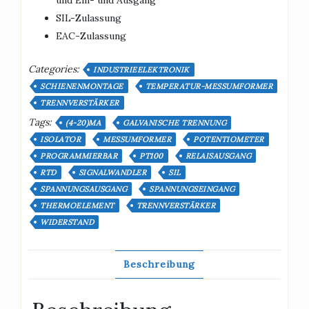
SIL-Zulassung
EAC-Zulassung
Categories:
INDUSTRIEELEKTRONIK
SCHIENENMONTAGE
TEMPERATUR-MESSUMFORMER
TRENNVERSTÄRKER
Tags:
(4-20)MA
GALVANISCHE TRENNUNG
ISOLATOR
MESSUMFORMER
POTENTIOMETER
PROGRAMMIERBAR
PT100
RELAISAUSGANG
RTD
SIGNALWANDLER
SIL
SPANNUNGSAUSGANG
SPANNUNGSEINGANG
THERMOELEMENT
TRENNVERSTÄRKER
WIDERSTAND
Beschreibung