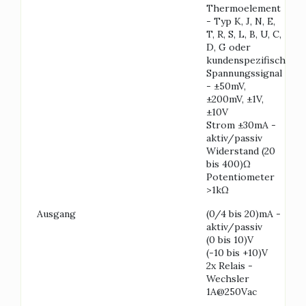
Thermoelement
- Typ K, J, N, E,
T, R, S, L, B, U, C,
D, G oder
kundenspezifisch
Spannungssignal
- ±50mV,
±200mV, ±1V,
±10V
Strom ±30mA -
aktiv/passiv
Widerstand (20
bis 400)Ω
Potentiometer
>1kΩ
Ausgang
(0/4 bis 20)mA -
aktiv/passiv
(0 bis 10)V
(-10 bis +10)V
2x Relais -
Wechsler
1A@250Vac